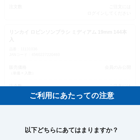
注文数
ご注文には
ログイン
してください
リンカイ ロビンソンブラシ ミディアム 19mm 144本
入
品番
11131036
JANコード
4560227220460
販売価格
会員のみ公開
（単価 × 入数）
注文数
ご注文には
ログイン
してください
ご利用にあたっての注意
リンカイ ロビンソンブラシ ミディアム 21mm 144本
入
品番
11131037
以下どちらにあてはまりますか？
JANコード
4560227220477