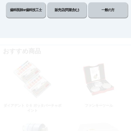
販売価格
会員のみ公開
歯科医師or歯科技工士
販売店(問屋含む)
一般の方
（単価 × 入数）
注文数
ご注文には
ログイン
してください
おすすめ商品
ダイアデント ０６ ガッタパーチャポ
ファンキーツール
イント