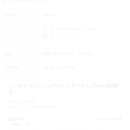
各サイズ3種類があります。
生産地
Bellotti
サイズ
直 径：17mm 19mm 21mm
硬 さ：ミディアム
素材
馬毛／羊毛（混合） 中仕上用
注意事項
回転数：10,000rpm
リンカイ ロビンソンブラシ ミディアム 17mm 144本
入
品番
11131035
JANコード
4560227220453
販売価格
会員のみ公開
（単価 × 入数）