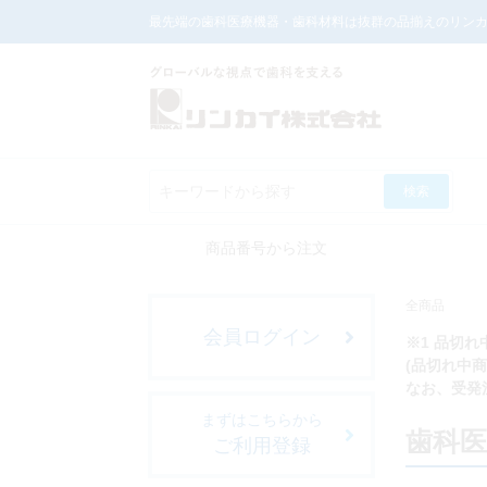
最先端の歯科医療機器・歯科材料は抜群の品揃えのリン
検索
商品番号から注文
全商品
会員ログイン
※1 品切
(品切れ中
なお、受発
まずはこちらから
歯科
ご利用登録