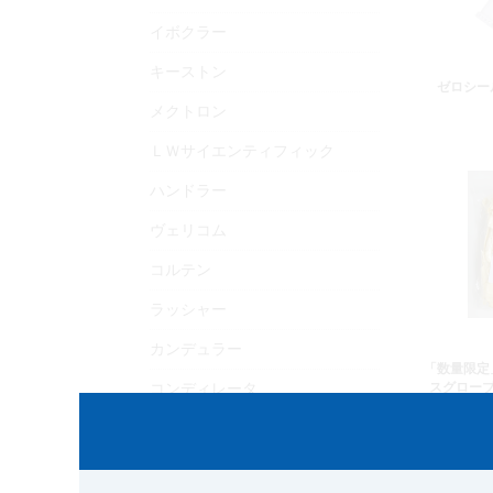
イボクラー
キーストン
ゼロシー
メクトロン
ＬＷサイエンティフィック
ハンドラー
ヴェリコム
コルテン
ラッシャー
カンデュラー
「数量限定
コンディレータ
スグローブ
アールデンタル
アマンギルバッハ