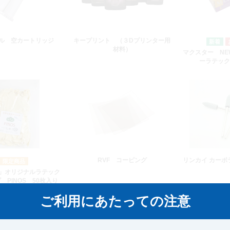
ル 空カートリッジ
キープリント （３Dプリンター用
材料）
マクスター NE
ーラテック
RVF コーピング
リンカイ カーボ
」オリジナルラテック
 PINOS 50枚入り
ご利用にあたっての注意