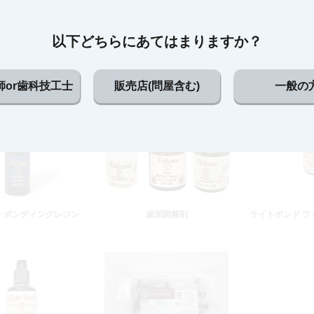
以下どちらにあてはまりますか？
ト ニッケルチタン Kフ
ダイアデント ステンレス リーマ
ダイアデント ス
ァイル
師or歯科技工士
販売店(問屋含む)
一般の
 ボンディングレジン
歯面調整剤
ライトボンド フ