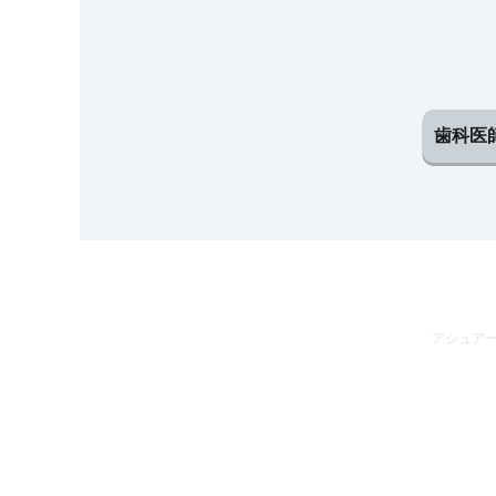
※各種お問い合わせはコチラ
ダイアデン
販売中止情報
歯科医
アシュアー