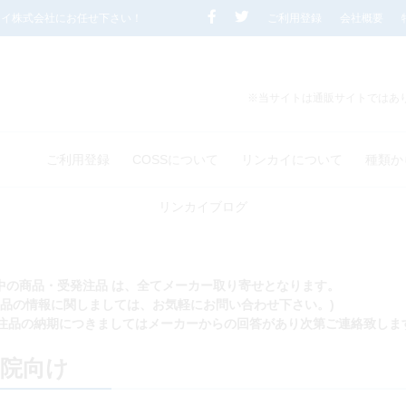
カイ株式会社にお任せ下さい！
ご利用登録
会社概要
※当サイトは通販サイトではあ
ご利用登録
COSSについて
リンカイについて
種類か
リンカイブログ
れ中の商品・受発注品 は、全てメーカー取り寄せとなります。
商品の情報に関しましては、お気軽にお問い合わせ下さい。)
注品の納期につきましてはメーカーからの回答があり次第ご連絡致しま
医院向け