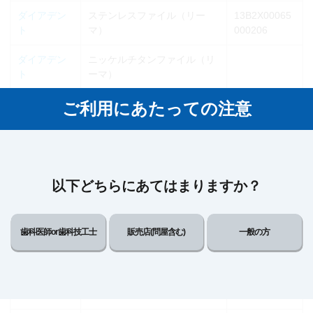
ダイアデン
ステンレスファイル（リー
13B2X00065
ト
マ）
000206
ダイアデン
ニッケルチタンファイル（リ
ト
ーマ）
ダイアデン
ステンレスファイル（Ｈファ
13B2X00065
ご利用にあたっての注意
ト
イル）
000226
ダイアデン
ステンレスファイル（Ｋファ
ト
イル）
以下どちらにあてはまりますか？
ダイアデン
ニッケルチタンファイル（Ｈ
ト
ファイル）
歯科医師or歯科技工士
販売店(問屋含む)
一般の方
ダイアデン
ニッケルチタンファイル（Ｋ
ト
ファイル）
13B2X00065
ドレーブ
ダブルシール15
000086