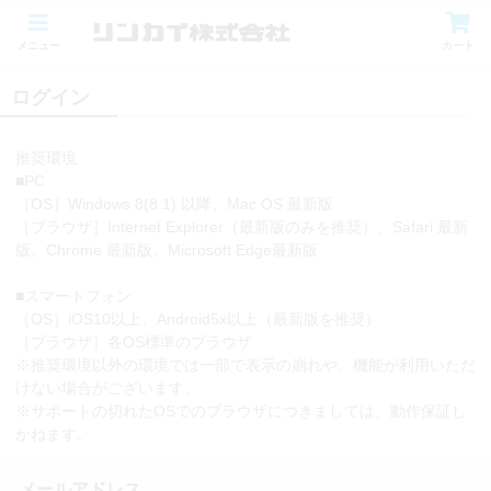
メニュー
カート
ログイン
推奨環境
■PC
［OS］Windows 8(8.1) 以降、Mac OS 最新版
［ブラウザ］Internet Explorer（最新版のみを推奨）、Safari 最新
版、Chrome 最新版、Microsoft Edge最新版
■スマートフォン
［OS］iOS10以上、Android5x以上（最新版を推奨）
［ブラウザ］各OS標準のブラウザ
※推奨環境以外の環境では一部で表示の崩れや、機能が利用いただ
けない場合がございます。
※サポートの切れたOSでのブラウザにつきましては、動作保証し
かねます。
メールアドレス