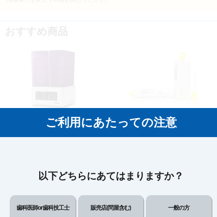
おすすめ商品
ご利用にあたっての注意
3Dプリント洗浄機 CLEANI クリーン
ジンジテック
以下どちらにあてはまりますか？
歯科医師or歯科技工士
販売店(問屋含む)
一般の方
FINE SONIC E03
フォトデント ガイド 1Kg