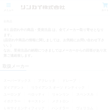
メニュー
カート
全商品
※1 品切れ中の商品・受発注品 は、全てメーカー取り寄せとなり
ます。
(品切れ中商品の情報に関しましては、お気軽にお問い合わせ下さ
い。)
なお、受発注品の納期につきましてはメーカーからの回答があり次
第ご連絡致します。
取扱メーカー
スーパーマックス
アクレッタ
ドレーブ
ダイアデント
リライアンス オーソ ドンティック
ユーロンダ
ベロッティ
リャンリン
スベンスカ
イボクラー
キーストン
メクトロン
ＬＷサイエンティフィック
ハンドラー
ヴェリコム