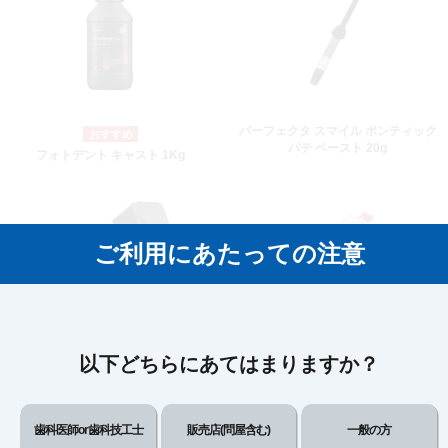
パーフェクタ スマイル ポンティック
パテ ペースト 20g
フォトデント キャスト 1Kg
ご利用にあたっての注意
ゼロシール 空カートリッジ
以下どちらにあてはまりますか？
デンティック
歯科医師or歯科技工士
販売店(問屋含む)
一般の方