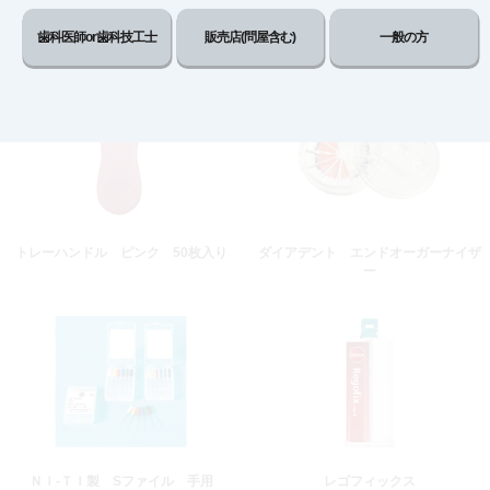
歯科医師or歯科技工士
販売店(問屋含む)
一般の方
イソラットフィルム 1000ml
トレーフィックス
トレーハンドル ピンク 50枚入り
ダイアデント エンドオーガーナイザ
ー
Ｎｉ-ＴＩ製 Sファイル 手用
レゴフィックス