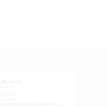
お問い合わせ
本社営業所
〒160-0012
東京都新宿区南元町19番地 信濃町外苑ビル3