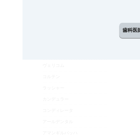
イボクラー
キーストン
歯科医
メクトロン
ＬＷサイエンティフィック
ハンドラー
ヴェリコム
コルテン
ラッシャー
カンデュラー
コンディレータ
アールデンタル
アマンギルバッハ