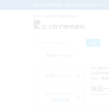
最先端の歯科医療機器・歯科材料は抜群の品揃えのリン
検索
商品番号から注文
※1 品切
(品切れ中
会員ログイン
なお、受発
商品
まずはこちらから
ご利用登録